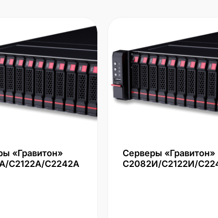
ры «Гравитон»
Серверы «Гравитон»
А/С2122А/С2242А
С2082И/С2122И/С22