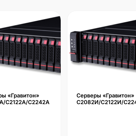
ры «Гравитон»
Серверы «Гравитон»
А/С2122А/С2242А
С2082И/С2122И/С22