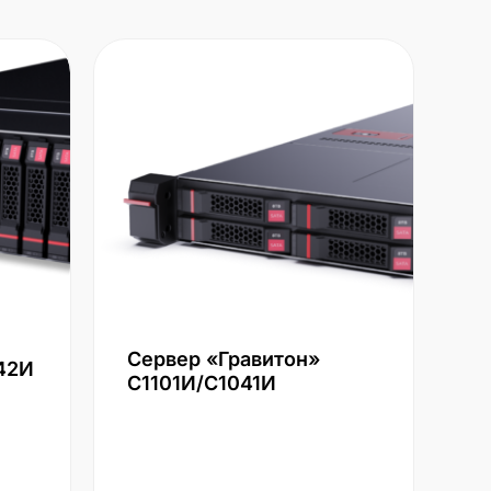
Сервер «Гравитон»
42И
С1101И/С1041И