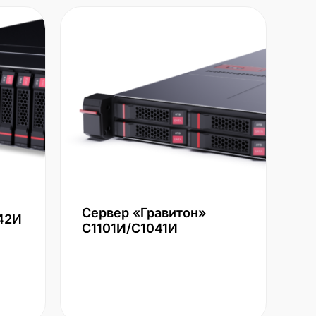
Сервер «Гравитон»
42И
С1101И/С1041И