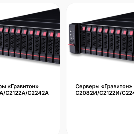
ры «Гравитон»
Серверы «Гравитон»
А/С2122А/С2242А
С2082И/С2122И/С22