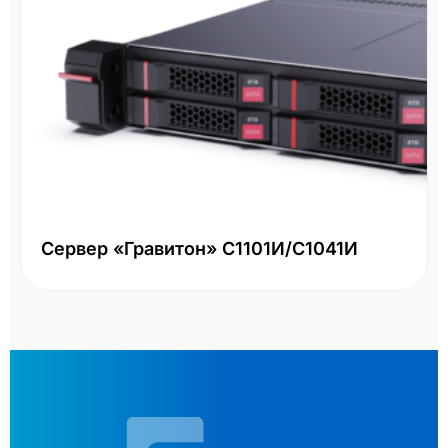
СХД HPE MSA 2060 
LFF
Два контроллера 16Gb FC
 С1101И/С1041И