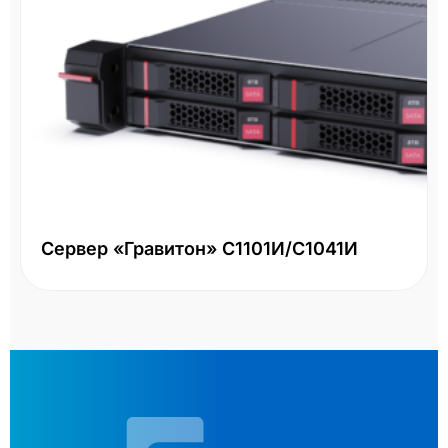
Сервер «Гравитон» С1101И/С1041И