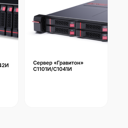
Сервер «Гравитон»
42И
С1101И/С1041И