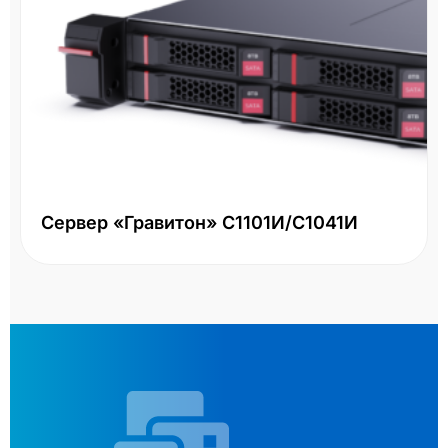
Сервер «Гравитон» С1101И/С1041И