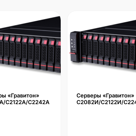
ры «Гравитон»
Серверы «Гравитон»
А/С2122А/С2242А
С2082И/С2122И/С22