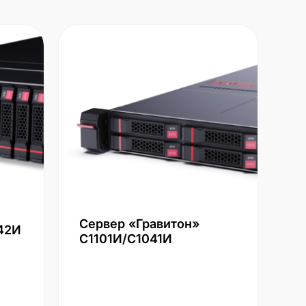
Сервер «Гравитон»
42И
С1101И/С1041И