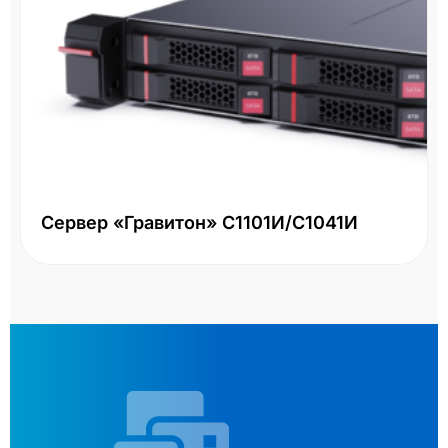
Сервер «Гравитон» С1101И/С1041И