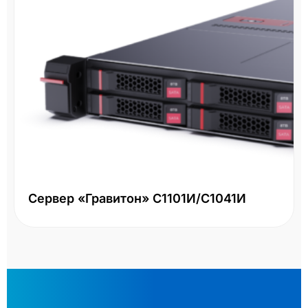
Сервер «Гравитон» С1101И/С1041И