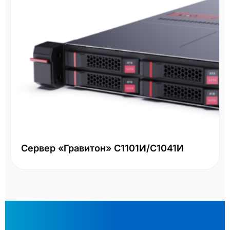
Сервер «Гравитон» С1101И/С1041И