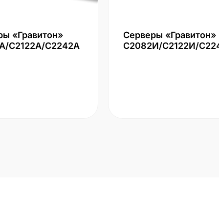
ры «Гравитон»
Серверы «Гравитон»
А/С2122А/С2242А
С2082И/С2122И/С22