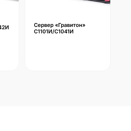
Сервер «Гравитон»
42И
С1101И/С1041И