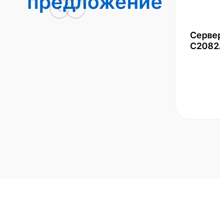
предложение
Серве
С2082