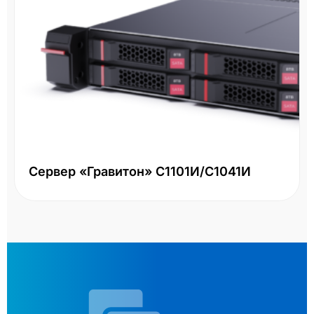
Сервер «Гравитон» С1101И/С1041И