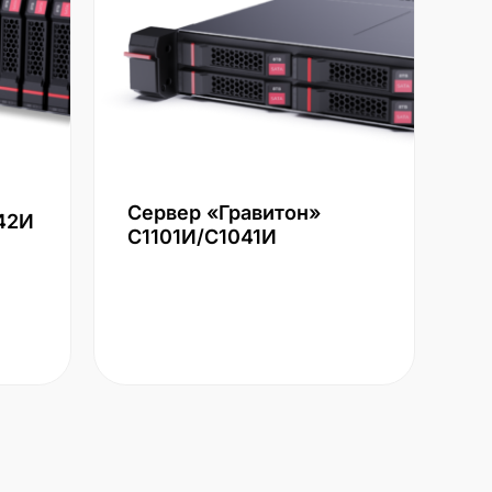
Сервер «Гравитон»
42И
С1101И/С1041И