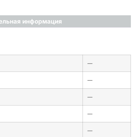
ельная информация
—
—
—
—
—