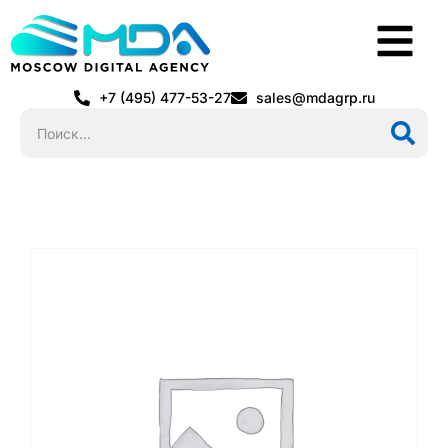
+7 (495) 477-53-27
sales@mdagrp.ru