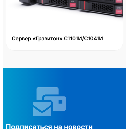
Сервер «Гравитон» С1101И/С1041И
Подписаться на новости