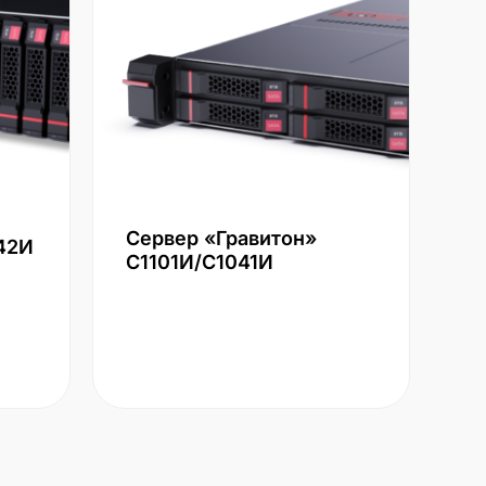
Сервер «Гравитон»
42И
С1101И/С1041И