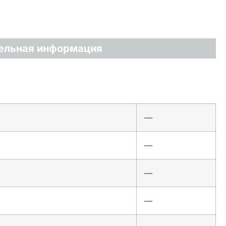
ельная информация
—
—
—
—