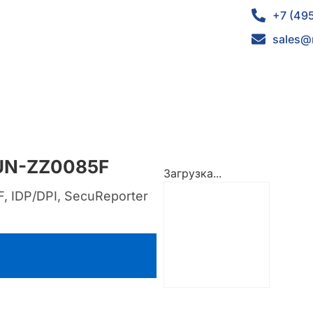
+7 (49
sales@
BUN-ZZ0085F
Загрузка...
, IDP/DPI, SecuReporter