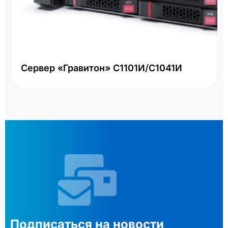
Сервер «Гравитон» С1101И/С1041И
Подписаться на новости