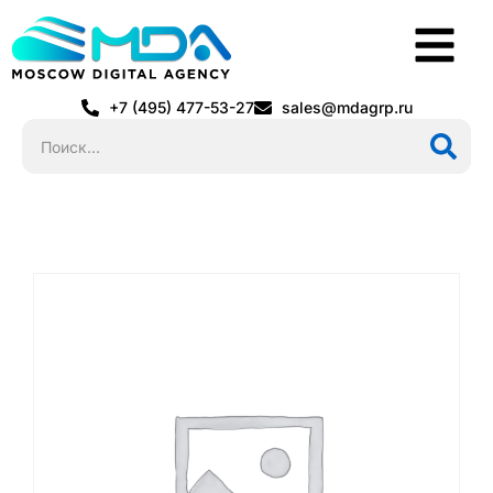
+7 (495) 477-53-27
sales@mdagrp.ru