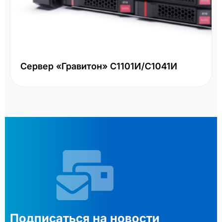
Сервер «Гравитон» С1101И/С1041И
Подписаться на новости