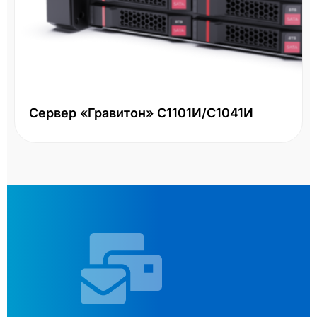
Сервер «Гравитон» С1101И/С1041И