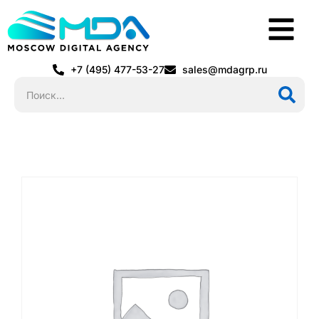
+7 (495) 477-53-27
sales@mdagrp.ru