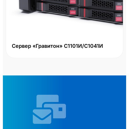
Сервер «Гравитон» С1101И/С1041И