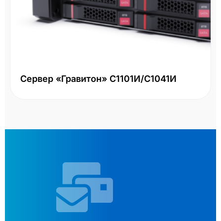
Сервер «Гравитон» С1101И/С1041И