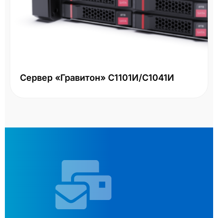
Сервер «Гравитон» С1101И/С1041И