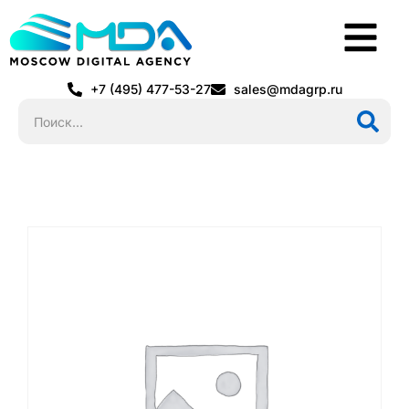
+7 (495) 477-53-27
sales@mdagrp.ru