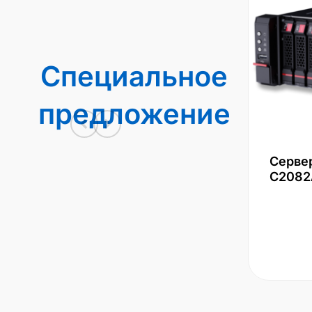
Специальное
предложение
Серве
С2082