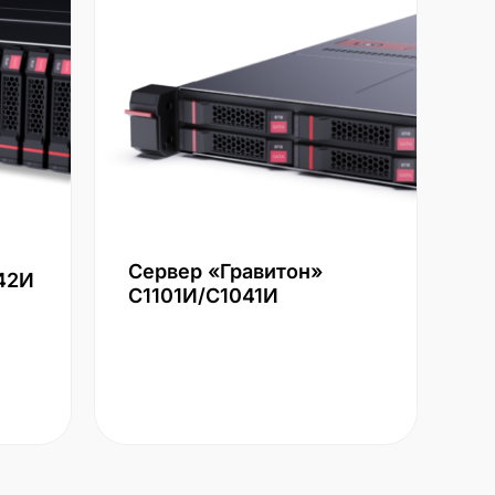
Сервер «Гравитон»
42И
С1101И/С1041И