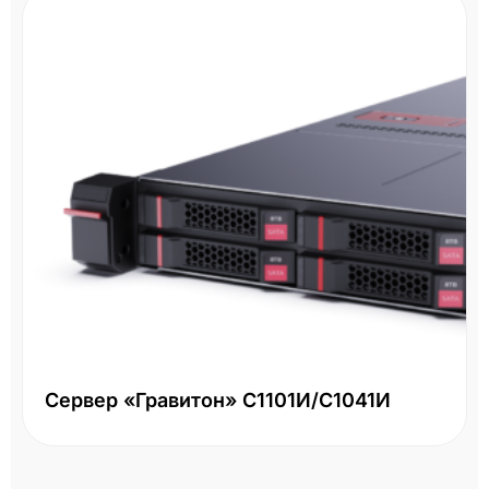
Сервер «Гравитон» С1101И/С1041И