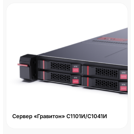
Сервер «Гравитон» С1101И/С1041И