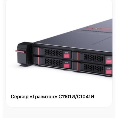
Сервер «Гравитон» С1101И/С1041И