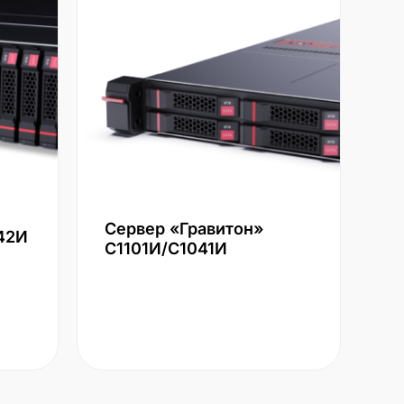
Сервер «Гравитон»
42И
С1101И/С1041И