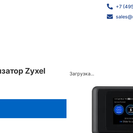
+7 (49
sales@
затор Zyxel
Загрузка...