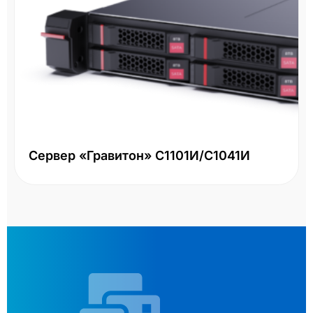
Сервер «Гравитон» С1101И/С1041И