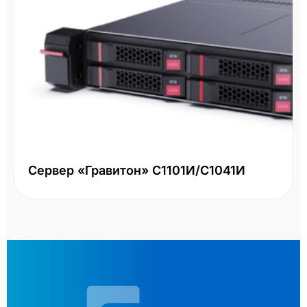
Сервер «Гравитон» С1101И/С1041И