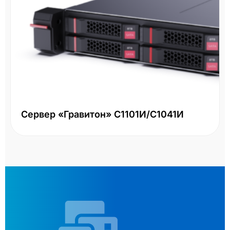
Сервер «Гравитон» С1101И/С1041И