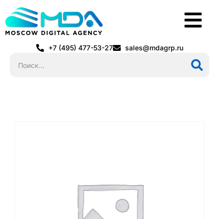
+7 (495) 477-53-27
sales@mdagrp.ru