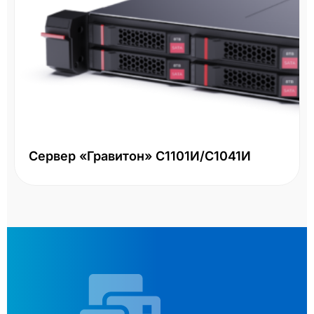
Сервер «Гравитон» С1101И/С1041И