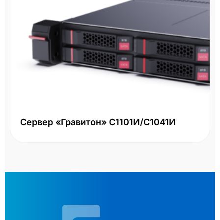
Сервер «Гравитон» С1101И/С1041И