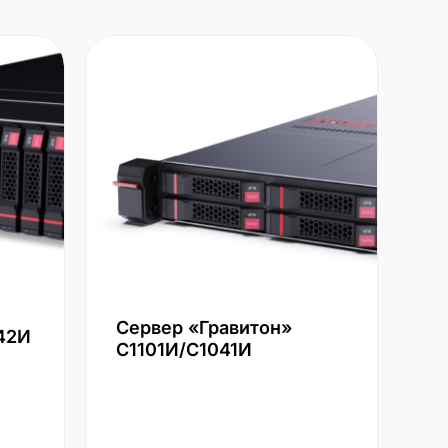
Сервер «Гравитон»
42И
С1101И/С1041И