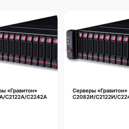
ры «Гравитон»
Серверы «Гравитон»
А/С2122А/С2242А
С2082И/С2122И/С22