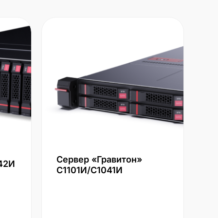
Сервер «Гравитон»
42И
С1101И/С1041И