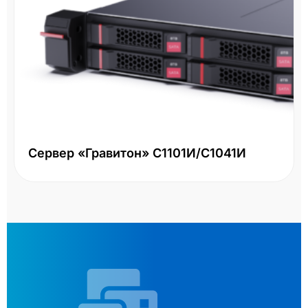
Сервер «Гравитон» С1101И/С1041И