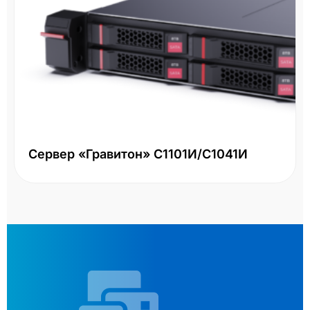
Сервер «Гравитон» С1101И/С1041И