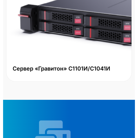
Сервер «Гравитон» С1101И/С1041И