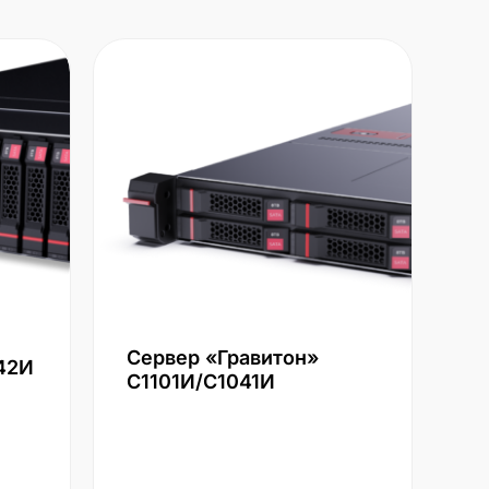
Сервер «Гравитон»
42И
С1101И/С1041И