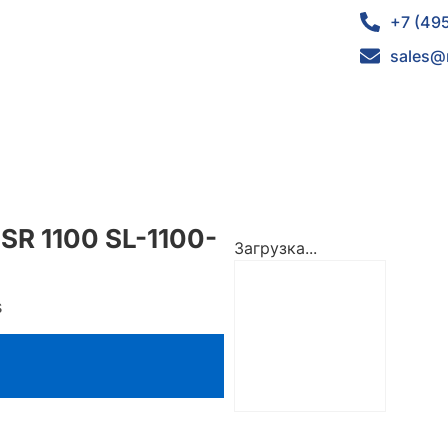
+7 (49
sales@
SR 1100 SL-1100-
Загрузка...
s