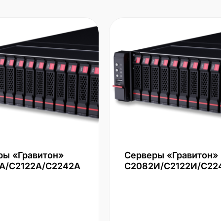
ры «Гравитон»
Серверы «Гравитон»
А/С2122А/С2242А
С2082И/С2122И/С22