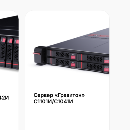
Сервер «Гравитон»
42И
С1101И/С1041И