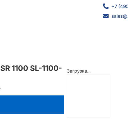
+7 (49
sales@
SR 1100 SL-1100-
Загрузка...
s