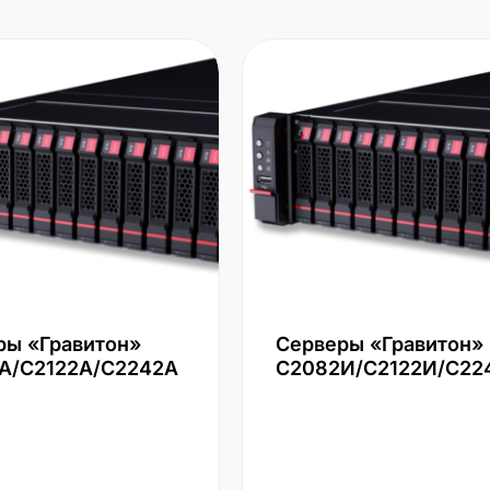
ры «Гравитон»
Серверы «Гравитон»
А/С2122А/С2242А
С2082И/С2122И/С22