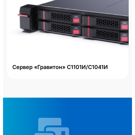
Сервер «Гравитон» С1101И/С1041И