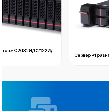
Сервер «Гравитон» С1101И/С1041И