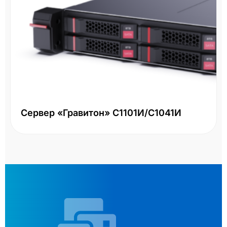
Сервер «Гравитон» С1101И/С1041И