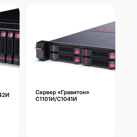
Сервер «Гравитон»
42И
С1101И/С1041И