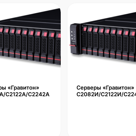
ры «Гравитон»
Серверы «Гравитон»
А/С2122А/С2242А
С2082И/С2122И/С22