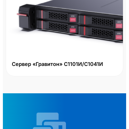
Сервер «Гравитон» С1101И/С1041И