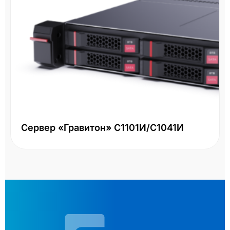
Сервер «Гравитон» С1101И/С1041И