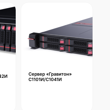
Сервер «Гравитон»
42И
С1101И/С1041И