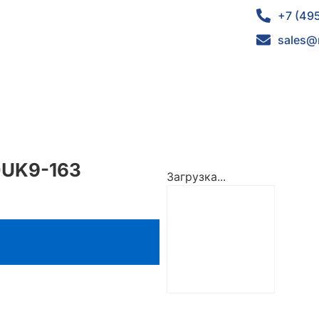
+7 (49
sales@
0UK9-163
Загрузка...