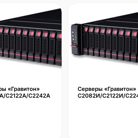
ры «Гравитон»
Серверы «Гравитон»
А/С2122А/С2242А
С2082И/С2122И/С22