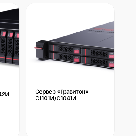
Сервер «Гравитон»
42И
С1101И/С1041И