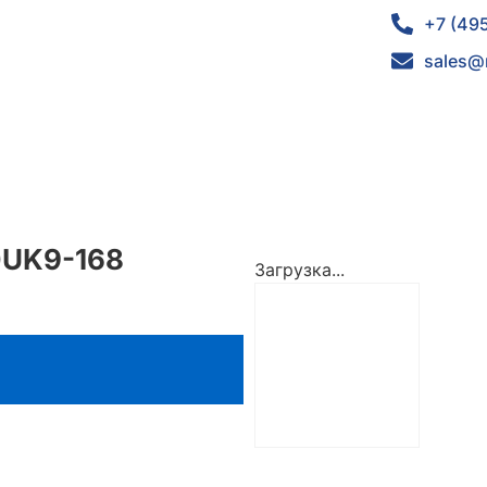
+7 (49
sales@
0UK9-168
Загрузка...