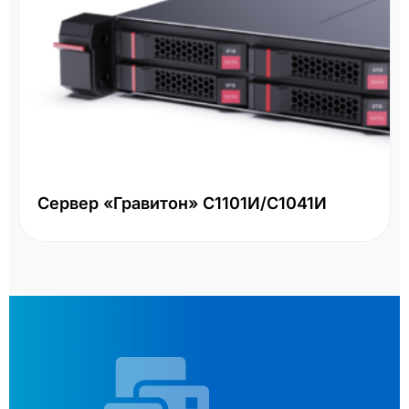
Сервер «Гравитон» С1101И/С1041И