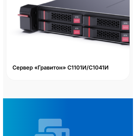
Сервер «Гравитон» С1101И/С1041И