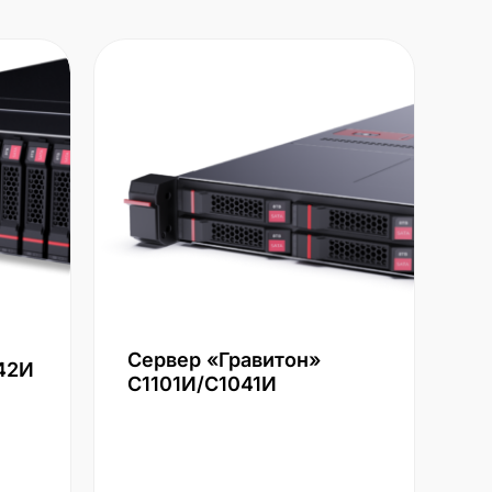
Сервер «Гравитон»
42И
С1101И/С1041И